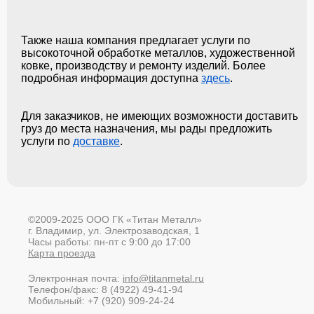
Также наша компания предлагает услуги по
высокоточной обработке металлов, художественной
ковке, производству и ремонту изделий. Более
подробная информация доступна
здесь
.
Для заказчиков, не имеющих возможности доставить
груз до места назначения, мы рады предложить
услуги по
доставке
.
©2009-2025 ООО ГК «Титан Металл»
г. Владимир, ул. Электрозаводская, 1
Часы работы: пн-пт с 9:00 до 17:00
Карта проезда
Электронная почта:
info@titanmetal.ru
Телефон/факс: 8 (4922) 49-41-94
Мобильный: +7 (920) 909-24-24